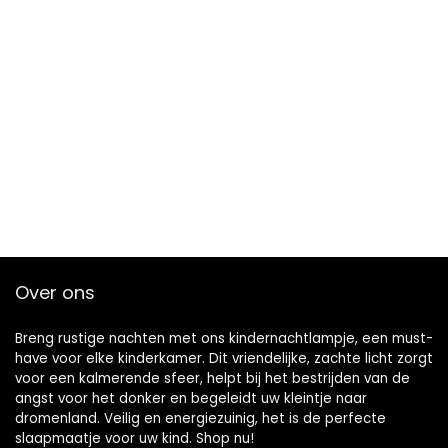
Over ons
Breng rustige nachten met ons kindernachtlampje, een must-
have voor elke kinderkamer. Dit vriendelijke, zachte licht zorgt
voor een kalmerende sfeer, helpt bij het bestrijden van de
angst voor het donker en begeleidt uw kleintje naar
dromenland. Veilig en energiezuinig, het is de perfecte
slaapmaatje voor uw kind. Shop nu!