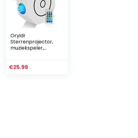
Oryidr
Sterrenprojector,
muziekspeler,
maan en watergolf,
projector,
nachtlampje, met
€
25.99
activering en
draadloze modus…