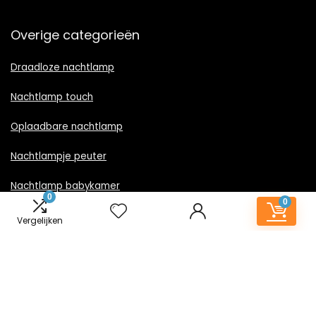
Overige categorieën
Draadloze nachtlamp
Nachtlamp touch
Oplaadbare nachtlamp
Nachtlampje peuter
Nachtlamp babykamer
0
0
Nachtlampje rood licht
Vergelijken
Nachtlamp goud
Nachtlamp zwart
LED nachtlampje