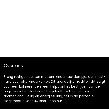
Over ons
Breng rustige nachten met ons kindernachtlampje, een must-
have voor elke kinderkamer. Dit vriendelijke, zachte licht zorgt
voor een kalmerende sfeer, helpt bij het bestrijden van de
angst voor het donker en begeleidt uw kleintje naar
dromenland. Veilig en energiezuinig, het is de perfecte
slaapmaatje voor uw kind. Shop nu!