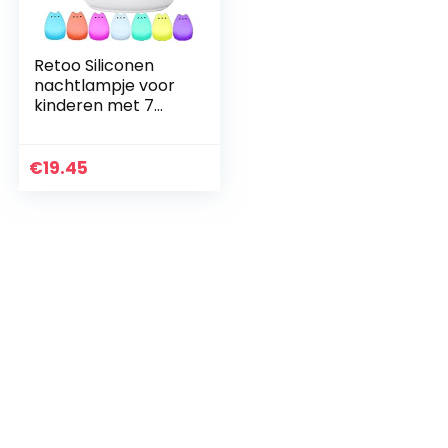
Retoo Siliconen
nachtlampje voor
kinderen met 7
kleurwisselende
leds en met touch-
schakelaar,
€
19.45
bedlampje voor
baby’s en…