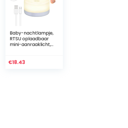
Baby-nachtlampje,
RTSU oplaadbaar
mini-aanraaklicht,
draadloze LED-
nachtverlichting
voor kinderen,
€
18.43
draagbare
bedlampje…