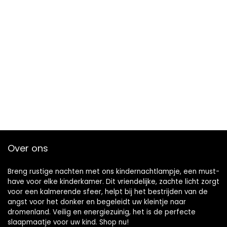
Over ons
Breng rustige nachten met ons kindernachtlampje, een must-
have voor elke kinderkamer. Dit vriendelijke, zachte licht zorgt
voor een kalmerende sfeer, helpt bij het bestrijden van de
angst voor het donker en begeleidt uw kleintje naar
dromenland. Veilig en energiezuinig, het is de perfecte
slaapmaatje voor uw kind. Shop nu!