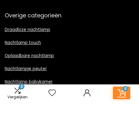
Overige categorieën
Draadloze nachtlamp
Nachtlamp touch
Oplaadbare nachtlamp
Nachtlampje peuter
Nachtlamp babykamer
0
0
Nachtlampje rood licht
Vergelijken
Nachtlamp goud
Nachtlamp zwart
LED nachtlampje