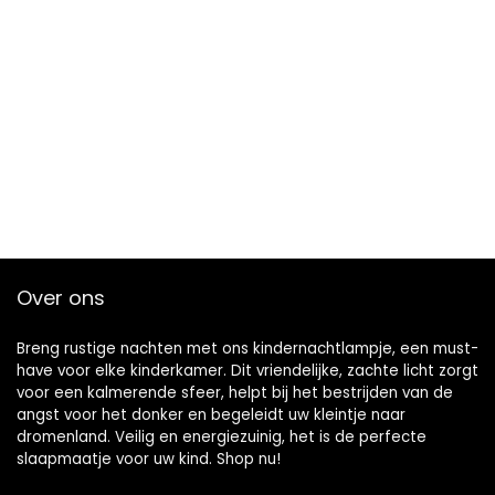
Over ons
Breng rustige nachten met ons kindernachtlampje, een must-
have voor elke kinderkamer. Dit vriendelijke, zachte licht zorgt
voor een kalmerende sfeer, helpt bij het bestrijden van de
angst voor het donker en begeleidt uw kleintje naar
dromenland. Veilig en energiezuinig, het is de perfecte
slaapmaatje voor uw kind. Shop nu!