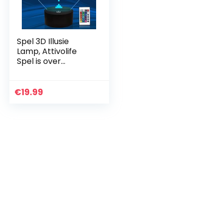
Spel 3D Illusie
Lamp, Attivolife
Spel is over
Nachtlichtje met
Afstandsbediening
+ Timer 16 kleur
€
19.99
veranderende
Kinderen…