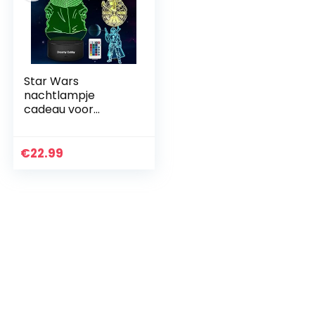
Star Wars
nachtlampje
cadeau voor
kinderen, 3D Illusie
met vier patroon
en 7
€
22.99
kleurverandering
Decor Lamp –
perfecte…