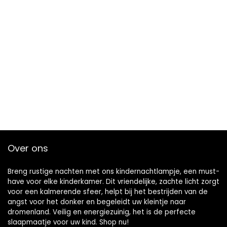
Over ons
Breng rustige nachten met ons kindernachtlampje, een must-
have voor elke kinderkamer. Dit vriendelijke, zachte licht zorgt
voor een kalmerende sfeer, helpt bij het bestrijden van de
angst voor het donker en begeleidt uw kleintje naar
dromenland. Veilig en energiezuinig, het is de perfecte
slaapmaatje voor uw kind. Shop nu!