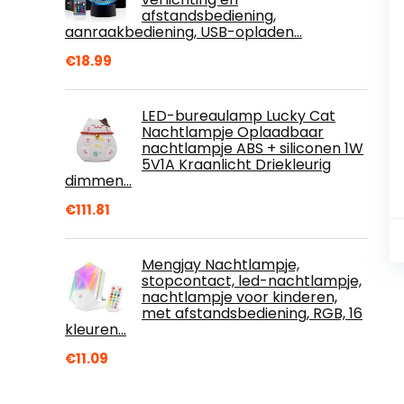
afstandsbediening,
aanraakbediening, USB-opladen…
€
18.99
LED-bureaulamp Lucky Cat
Nachtlampje Oplaadbaar
nachtlampje ABS + siliconen 1W
5V1A Kraanlicht Driekleurig
dimmen…
€
111.81
Mengjay Nachtlampje,
stopcontact, led-nachtlampje,
nachtlampje voor kinderen,
met afstandsbediening, RGB, 16
kleuren…
€
11.09