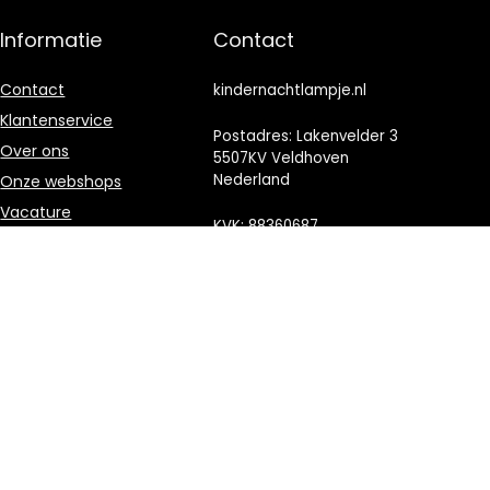
Informatie
Contact
Contact
kindernachtlampje.nl
Klantenservice
Postadres: Lakenvelder 3
Over ons
5507KV Veldhoven
Nederland
Onze webshops
Vacature
KVK: 88360687
Blogs
E-mail:
Privacybeleid
info@kindernachtlampje.nl
Adverteren