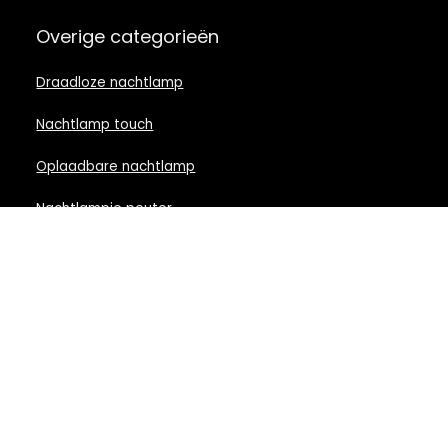
Overige categorieën
Draadloze nachtlamp
Nachtlamp touch
Oplaadbare nachtlamp
Nachtlampje peuter
Nachtlamp babykamer
Nachtlampje rood licht
Nachtlamp goud
Nachtlamp zwart
LED nachtlampje