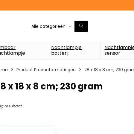
Alle categorieën
imbaar
Nachtlampje
Nachtlampj
achtlampje
batterij
sensor
ome
Product Productafmetingen
‎28 x 18 x 8 cm; 230 gra
28 x 18 x 8 cm; 230 gram
ig resultaat