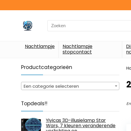
Search
for:
Nachtlampje
Nachtlampje
D
stopcontact
n
Productcategorieën
H
‎
Een categorie selecteren
Topdeals!!
En
Yiyicas 3D-illusielamp Star
Wars, 7 kleuren veranderende
verlichting en