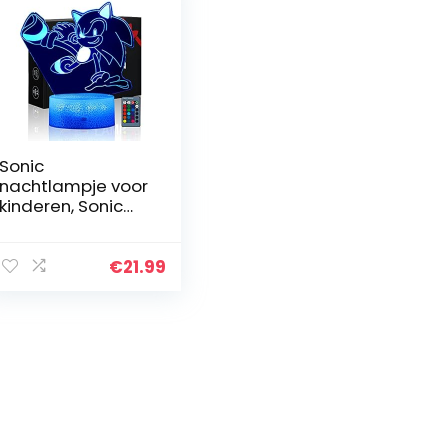
Sonic
nachtlampje voor
kinderen, Sonic
speelgoed, 3D-
lamp met
afstandsbedienin
€
21.99
g en Smart Touch,
16
kleurverandering
en…