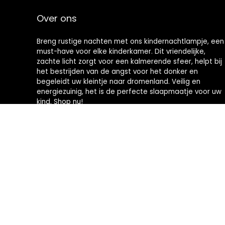
Over ons
Breng rustige nachten met ons kindernachtlampje, een
must-have voor elke kinderkamer. Dit vriendelijke,
zachte licht zorgt voor een kalmerende sfeer, helpt bij
het bestrijden van de angst voor het donker en
begeleidt uw kleintje naar dromenland. Veilig en
energiezuinig, het is de perfecte slaapmaatje voor uw
kind. Shop nu!