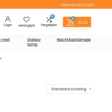
Nieuws en blogs lezen
0
0
€
0.00
Login
Vergelijken
verlanglijst
e met
Galaxy
Nachtkastlampje
lamp
m
Standaard sortering