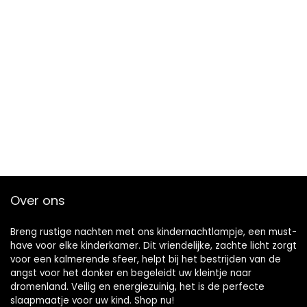
Over ons
Breng rustige nachten met ons kindernachtlampje, een must-
have voor elke kinderkamer. Dit vriendelijke, zachte licht zorgt
voor een kalmerende sfeer, helpt bij het bestrijden van de
angst voor het donker en begeleidt uw kleintje naar
dromenland. Veilig en energiezuinig, het is de perfecte
slaapmaatje voor uw kind. Shop nu!