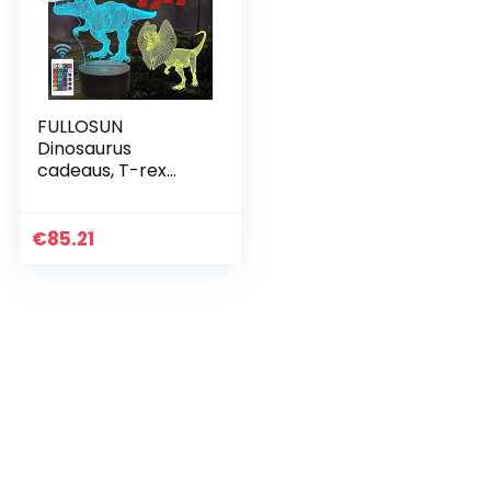
FULLOSUN
Dinosaurus
cadeaus, T-rex
dinosaurus 3D
nachtlampje voor
kinderen (4
€
85.21
patronen) met
afstandsbediening
en 16…