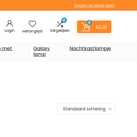
Nieuws en blogs lezen
0
0
€
0.00
Login
Vergelijken
verlanglijst
e met
Galaxy
Nachtkastlampje
lamp
Standaard sortering