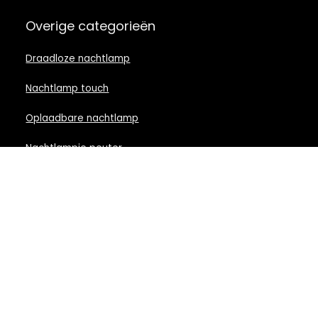
Overige categorieën
Draadloze nachtlamp
Nachtlamp touch
Oplaadbare nachtlamp
Nachtlampje peuter
Nachtlamp babykamer
Nachtlampje rood licht
Nachtlamp goud
Nachtlamp zwart
LED nachtlampje