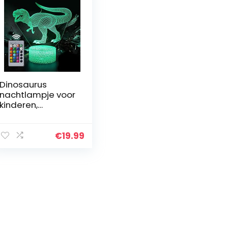
Dinosaurus
nachtlampje voor
kinderen,
dinosaurus
speelgoed voor
jongens, 16
€
19.99
kleuren
veranderende 3D
optische illusie…