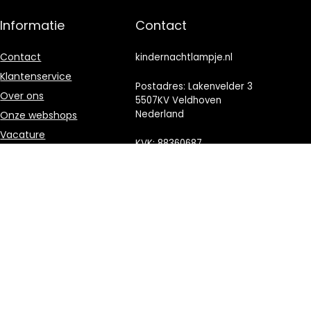
Informatie
Contact
Contact
kindernachtlampje.nl
Klantenservice
Postadres: Lakenvelder 3
Over ons
5507KV Veldhoven
Nederland
Onze webshops
Vacature
KVK: 88360687
Blogs
E-mail:
Privacybeleid
info@kindernachtlampje.nl
Adverteren