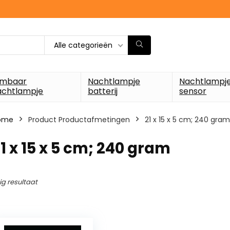
Alle categorieën
imbaar
Nachtlampje
Nachtlampj
achtlampje
batterij
sensor
ome
Product Productafmetingen
‎21 x 15 x 5 cm; 240 gram
21 x 15 x 5 cm; 240 gram
ig resultaat