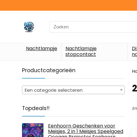
Search
for:
Nachtlampje
Nachtlampje
D
stopcontact
n
Productcategorieën
H
‎
Een categorie selecteren
Topdeals!!
En
Eenhoorn Geschenken voor
Meisjes, 2 in 1 Meisjes Speelgoed
Oceaan Projector Eenhoorn