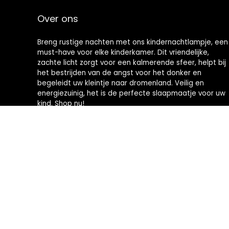
Over ons
Breng rustige nachten met ons kindernachtlampje, een
must-have voor elke kinderkamer. Dit vriendelijke,
zachte licht zorgt voor een kalmerende sfeer, helpt bij
het bestrijden van de angst voor het donker en
begeleidt uw kleintje naar dromenland. Veilig en
energiezuinig, het is de perfecte slaapmaatje voor uw
kind. Shop nu!