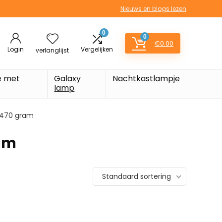
Nieuws en blogs lezen
0
0
€
0.00
Login
Vergelijken
verlanglijst
e met
Galaxy
Nachtkastlampje
lamp
m; 470 gram
ram
Standaard sortering