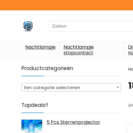
Search
for:
Nachtlampje
Nachtlampje
D
stopcontact
n
Productcategorieën
H
‎
Een categorie selecteren
Topdeals!!
En
5 Pcs Sterrenprojector