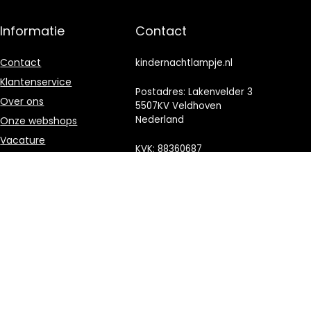
Informatie
Contact
Contact
kindernachtlampje.nl
Klantenservice
Postadres: Lakenvelder 3
Over ons
5507KV Veldhoven
Nederland
Onze webshops
Vacature
KVK: 88360687
Blogs
E-mail:
Privacybeleid
info@kindernachtlampje.nl
Adverteren