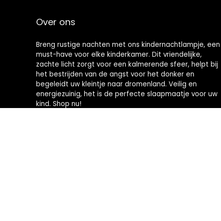
Over ons
Breng rustige nachten met ons kindernachtlampje, een
must-have voor elke kinderkamer. Dit vriendelijke,
zachte licht zorgt voor een kalmerende sfeer, helpt bij
het bestrijden van de angst voor het donker en
begeleidt uw kleintje naar dromenland. Veilig en
energiezuinig, het is de perfecte slaapmaatje voor uw
kind. Shop nu!