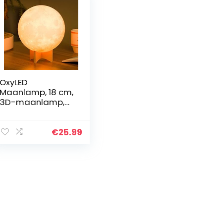
OxyLED
Maanlamp, 18 cm,
3D-maanlamp,
touch-maanlicht,
lamp met
afstandsbedienin
€
25.99
g, draagbaar
nachtlampje voor
kinderen…