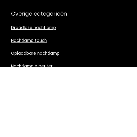
Overige categorieën
Draadloze nachtlamp
Nachtlamp touch
Oplaadbare nachtlamp
Nachtlampje peuter
Nachtlamp babykamer
Nachtlampje rood licht
Nachtlamp goud
Nachtlamp zwart
LED nachtlampje