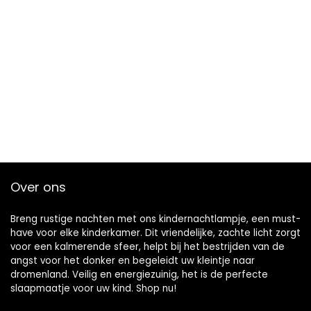
Over ons
Breng rustige nachten met ons kindernachtlampje, een must-
have voor elke kinderkamer. Dit vriendelijke, zachte licht zorgt
voor een kalmerende sfeer, helpt bij het bestrijden van de
angst voor het donker en begeleidt uw kleintje naar
dromenland. Veilig en energiezuinig, het is de perfecte
slaapmaatje voor uw kind. Shop nu!