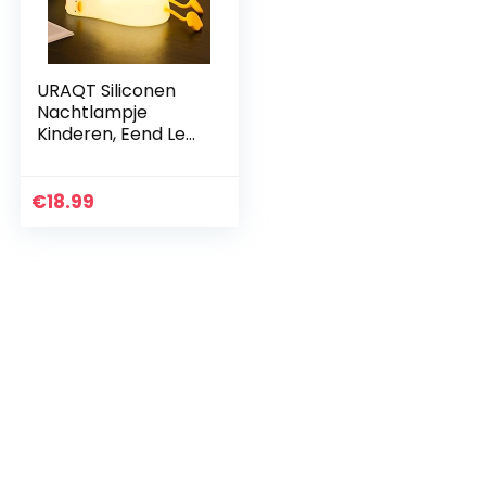
URAQT Siliconen
Nachtlampje
Kinderen, Eend Led
Bedlampje USB-
Oplaad en
Timingfunctie 1200
€
18.99
mAh Kawaii
Nachtlampje met…