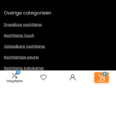
Overige categorieën
Draadloze nachtlamp
Nachtlamp touch
Oplaadbare nachtlamp
Nachtlampje peuter
Nachtlamp babykamer
0
0
Nachtlampje rood licht
Vergelijken
Nachtlamp goud
Nachtlamp zwart
LED nachtlampje