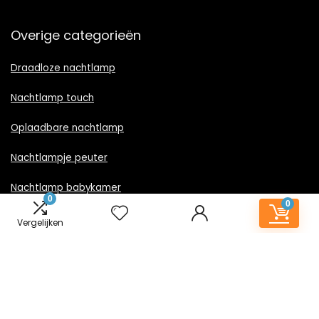
Overige categorieën
Draadloze nachtlamp
Nachtlamp touch
Oplaadbare nachtlamp
Nachtlampje peuter
Nachtlamp babykamer
0
0
Nachtlampje rood licht
Vergelijken
Nachtlamp goud
Nachtlamp zwart
LED nachtlampje