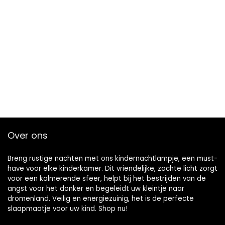
Over ons
Breng rustige nachten met ons kindernachtlampje, een must-
have voor elke kinderkamer. Dit vriendelijke, zachte licht zorgt
voor een kalmerende sfeer, helpt bij het bestrijden van de
angst voor het donker en begeleidt uw kleintje naar
dromenland. Veilig en energiezuinig, het is de perfecte
slaapmaatje voor uw kind. Shop nu!