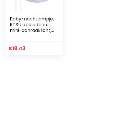
Baby-nachtlampje,
RTSU oplaadbaar
mini-aanraaklicht,
draadloze LED-
nachtverlichting
voor kinderen,
€
18.43
draagbare
bedlampje…