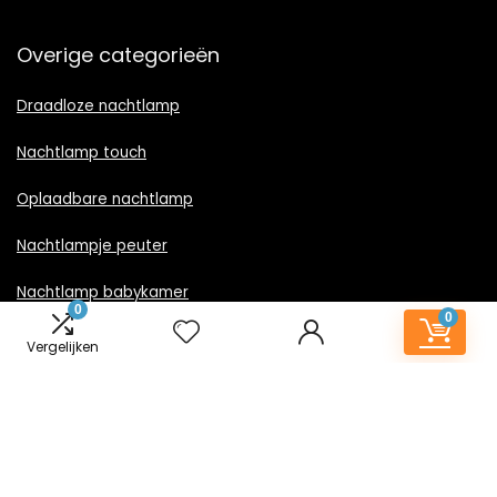
Overige categorieën
Draadloze nachtlamp
Nachtlamp touch
Oplaadbare nachtlamp
Nachtlampje peuter
Nachtlamp babykamer
0
0
Nachtlampje rood licht
Vergelijken
Nachtlamp goud
Nachtlamp zwart
LED nachtlampje