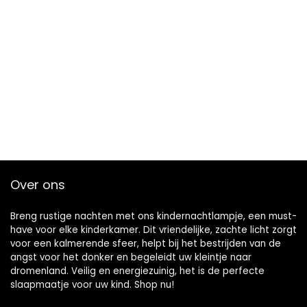
Over ons
Breng rustige nachten met ons kindernachtlampje, een must-
have voor elke kinderkamer. Dit vriendelijke, zachte licht zorgt
voor een kalmerende sfeer, helpt bij het bestrijden van de
angst voor het donker en begeleidt uw kleintje naar
dromenland. Veilig en energiezuinig, het is de perfecte
slaapmaatje voor uw kind. Shop nu!