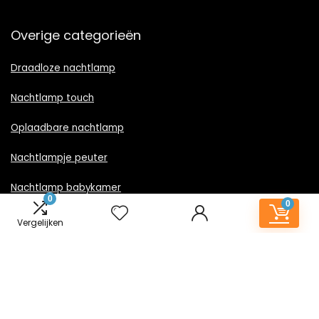
Overige categorieën
Draadloze nachtlamp
Nachtlamp touch
Oplaadbare nachtlamp
Nachtlampje peuter
Nachtlamp babykamer
0
0
Nachtlampje rood licht
Vergelijken
Nachtlamp goud
Nachtlamp zwart
LED nachtlampje