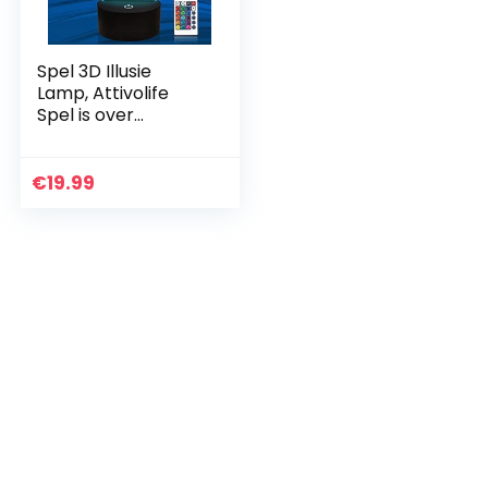
Spel 3D Illusie
Lamp, Attivolife
Spel is over
Nachtlichtje met
Afstandsbediening
+ Timer 16 kleur
€
19.99
veranderende
Kinderen…