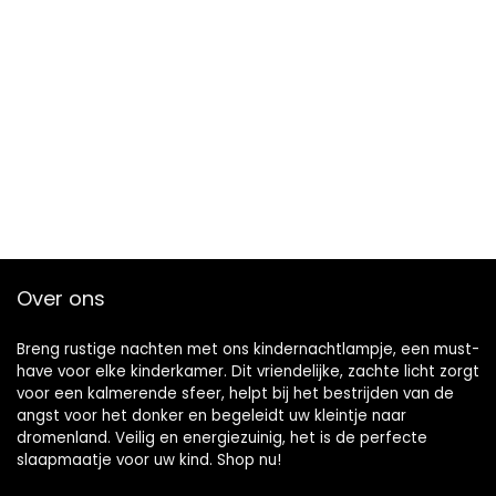
Over ons
Breng rustige nachten met ons kindernachtlampje, een must-
have voor elke kinderkamer. Dit vriendelijke, zachte licht zorgt
voor een kalmerende sfeer, helpt bij het bestrijden van de
angst voor het donker en begeleidt uw kleintje naar
dromenland. Veilig en energiezuinig, het is de perfecte
slaapmaatje voor uw kind. Shop nu!