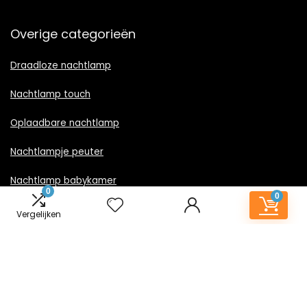
Overige categorieën
Draadloze nachtlamp
Nachtlamp touch
Oplaadbare nachtlamp
Nachtlampje peuter
Nachtlamp babykamer
0
0
Nachtlampje rood licht
Vergelijken
Nachtlamp goud
Nachtlamp zwart
LED nachtlampje