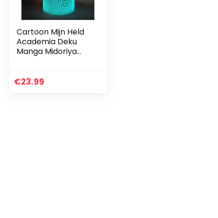
Cartoon Mijn Held
Academia Deku
Manga Midoriya
Izuku Animatie
Figuur Nachtlampje
Led Anime Kind
€
23.99
Kinderen
Volwassenen…