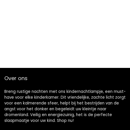
Over ons
Breng rustige nachten met ons kindernachtlampje, een must-
have voor elke kinderkamer. Dit vriendelijke, zachte licht zorgt
voor een kalmerende sfeer, helpt bij het bestrijden van de
angst voor het donker en begeleidt uw kleintje naar
dromenland. Veilig en energiezuinig, het is de perfecte
slaapmaatje voor uw kind. Shop nu!