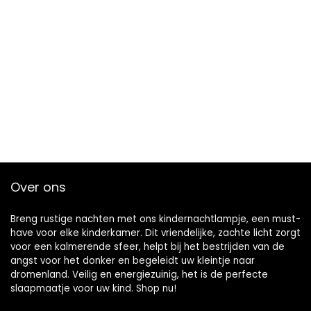
Over ons
Breng rustige nachten met ons kindernachtlampje, een must-
have voor elke kinderkamer. Dit vriendelijke, zachte licht zorgt
voor een kalmerende sfeer, helpt bij het bestrijden van de
angst voor het donker en begeleidt uw kleintje naar
dromenland. Veilig en energiezuinig, het is de perfecte
slaapmaatje voor uw kind. Shop nu!