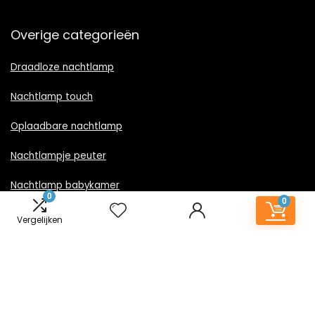
Overige categorieën
Draadloze nachtlamp
Nachtlamp touch
Oplaadbare nachtlamp
Nachtlampje peuter
Nachtlamp babykamer
0
0
Nachtlampje rood licht
Vergelijken
Nachtlamp goud
Nachtlamp zwart
LED nachtlampje