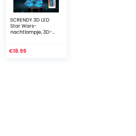
SCRENDY 3D LED
Star Wars-
nachtlampje, 3D-
illusielamp met drie
patronen en 16
kleurwisselende
€
18.99
decorlamp met…