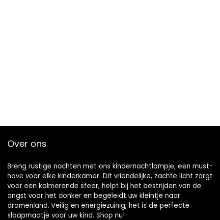
Over ons
Breng rustige nachten met ons kindernachtlampje, een must-
have voor elke kinderkamer. Dit vriendelijke, zachte licht zorgt
voor een kalmerende sfeer, helpt bij het bestrijden van de
angst voor het donker en begeleidt uw kleintje naar
dromenland. Veilig en energiezuinig, het is de perfecte
slaapmaatje voor uw kind. Shop nu!