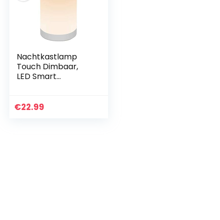
Nachtkastlamp
Touch Dimbaar,
LED Smart
Nachtlicht,
Sfeerlicht,
Bureaulamp, USB
€
22.99
oplaadbaar,
draagbaar,
kleurverandering…