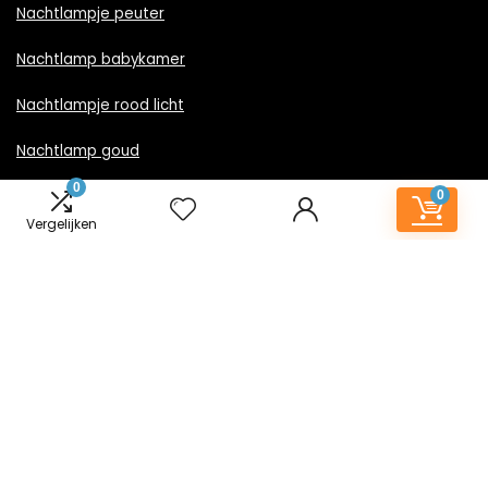
Nachtlampje peuter
Nachtlamp babykamer
Nachtlampje rood licht
Nachtlamp goud
0
Nachtlamp zwart
0
Vergelijken
LED nachtlampje
Nachtlampje met stekker
Informatie
Contact
Klantenservice