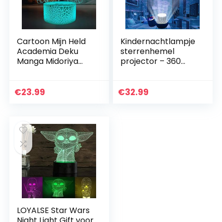
Cartoon Mijn Held
Kindernachtlampje
Academia Deku
sterrenhemel
Manga Midoriya
projector – 360
Izuku Animatie
graden rotatie LED
Figuur Nachtlampje
sterrenprojector
Led Anime Kind
baby kinderen
€
23.99
€
32.99
Kinderen
nachtlampje…
Volwassenen…
LOYALSE Star Wars
Night Light Gift voor