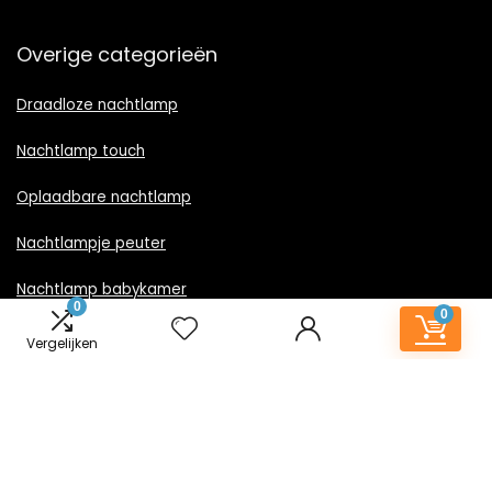
Overige categorieën
Draadloze nachtlamp
Nachtlamp touch
Oplaadbare nachtlamp
Nachtlampje peuter
Nachtlamp babykamer
0
0
Nachtlampje rood licht
Vergelijken
Nachtlamp goud
Nachtlamp zwart
LED nachtlampje