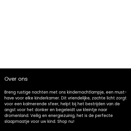
Over ons
Breng rustige nachten met ons kindernachtlampje, een must-
have voor elke kinderkamer. Dit vriendelijke, zachte licht zorgt
voor een kalmerende sfeer, helpt bij het bestrijden van de
angst voor het donker en begeleidt uw kleintje naar
dromenland. Veilig en energiezuinig, het is de perfecte
slaapmaatje voor uw kind. Shop nu!