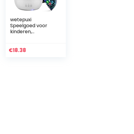
wetepuxi
Speelgoed voor
kinderen,
nachtlampje,
sterrenhemel,
cadeaus voor
€
18.38
meisjes van 2, 3, 4,
5, 6 jaar,
dinosaurus…