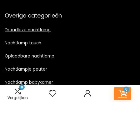
Overige categorieën
Draadloze nachtlamp
Nachtlamp touch
Oplaadbare nachtlamp
Nachtlampje peuter
Nachtlamp babykamer
0
0
Nachtlampje rood licht
Vergelijken
Nachtlamp goud
Nachtlamp zwart
LED nachtlampje