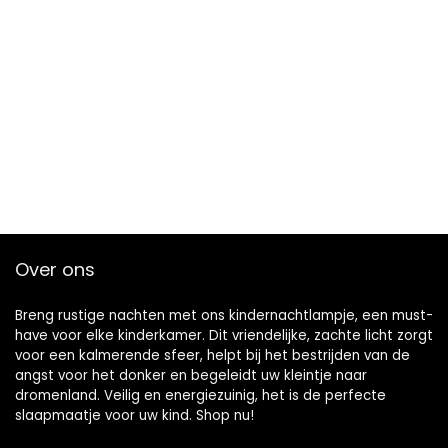
Over ons
Breng rustige nachten met ons kindernachtlampje, een must-
have voor elke kinderkamer. Dit vriendelijke, zachte licht zorgt
voor een kalmerende sfeer, helpt bij het bestrijden van de
angst voor het donker en begeleidt uw kleintje naar
dromenland. Veilig en energiezuinig, het is de perfecte
slaapmaatje voor uw kind. Shop nu!