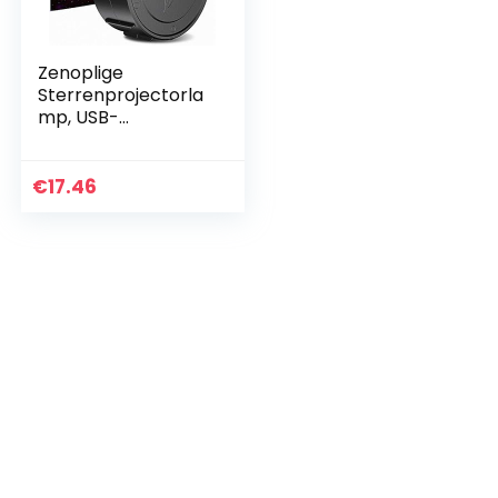
Zenoplige
Sterrenprojectorla
mp, USB-
oplaadbaar, 360°
draaibaar,
nachtlampje voor
€
17.46
kinderen, 6 led-
kleuren met…