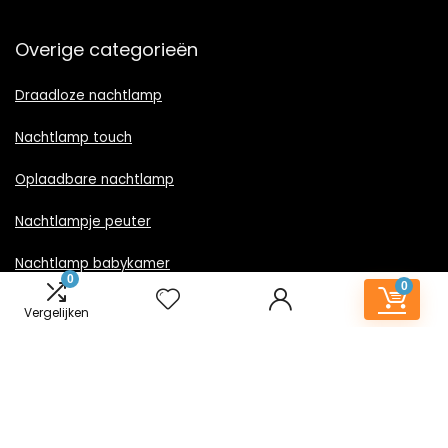
Overige categorieën
Draadloze nachtlamp
Nachtlamp touch
Oplaadbare nachtlamp
Nachtlampje peuter
Nachtlamp babykamer
0
0
Nachtlampje rood licht
Vergelijken
Nachtlamp goud
Nachtlamp zwart
LED nachtlampje