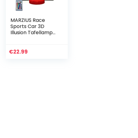
MARZIUS Race
Sports Car 3D
Illusion Tafellamp
Roadster Vorm
Nachtlampje met
Wenskaart,
€
22.99
Lichtgevende Base,
16 Kleuren…