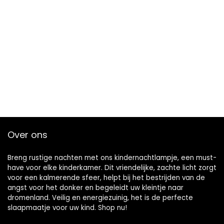
Over ons
Breng rustige nachten met ons kindernachtlampje, een must-
have voor elke kinderkamer. Dit vriendelijke, zachte licht zorgt
voor een kalmerende sfeer, helpt bij het bestrijden van de
angst voor het donker en begeleidt uw kleintje naar
dromenland. Veilig en energiezuinig, het is de perfecte
slaapmaatje voor uw kind. Shop nu!