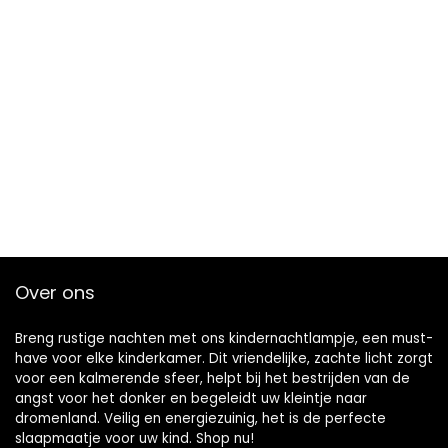
Over ons
Breng rustige nachten met ons kindernachtlampje, een must-
have voor elke kinderkamer. Dit vriendelijke, zachte licht zorgt
voor een kalmerende sfeer, helpt bij het bestrijden van de
angst voor het donker en begeleidt uw kleintje naar
dromenland. Veilig en energiezuinig, het is de perfecte
slaapmaatje voor uw kind. Shop nu!