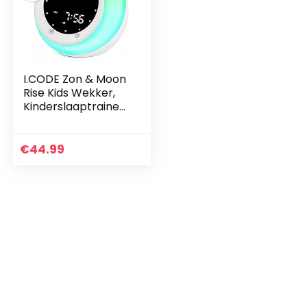
I.CODE Zon & Moon
Rise Kids Wekker,
Kinderslaaptrainer,
Slaapgeluidsmachi
ne, Wakker Licht &
Nachtlampje, Leer
€
44.99
Kinderen…