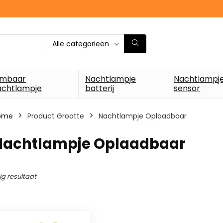
Alle categorieën
imbaar
Nachtlampje
Nachtlampj
achtlampje
batterij
sensor
ome
Product Grootte
‎Nachtlampje Oplaadbaar
‎Nachtlampje Oplaadbaar
ig resultaat