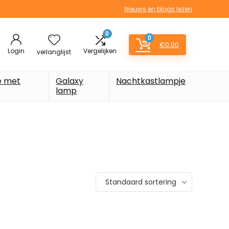
Nieuws en blogs lezen
0
0
€
0.00
Login
Vergelijken
verlanglijst
e met
Galaxy
Nachtkastlampje
lamp
Standaard sortering