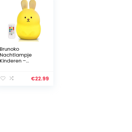
Brunoko
Nachtlampje
Kinderen –
Kinderlamp
meerkleurig met
afstandsbedienin
€
22.99
g – Nachtlamp
voor Kinderkamer
en Babykamer…