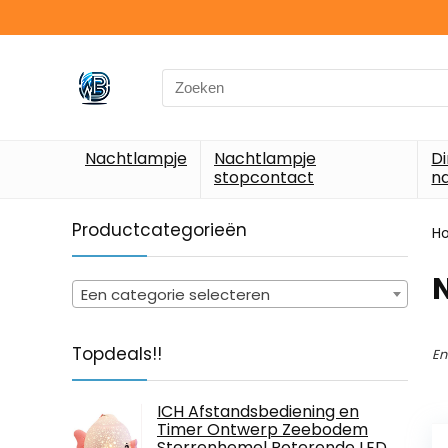
Search
for:
Nachtlampje
Nachtlampje
D
stopcontact
n
Productcategorieën
H
Een categorie selecteren
Topdeals!!
En
ICH Afstandsbediening en
Timer Ontwerp Zeebodem
Sterrenhemel Roterende LED