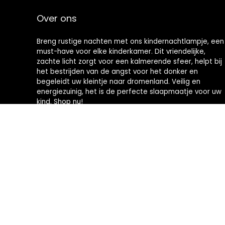
Over ons
Breng rustige nachten met ons kindernachtlampje, een
must-have voor elke kinderkamer. Dit vriendelijke,
zachte licht zorgt voor een kalmerende sfeer, helpt bij
het bestrijden van de angst voor het donker en
begeleidt uw kleintje naar dromenland. Veilig en
energiezuinig, het is de perfecte slaapmaatje voor uw
kind. Shop nu!