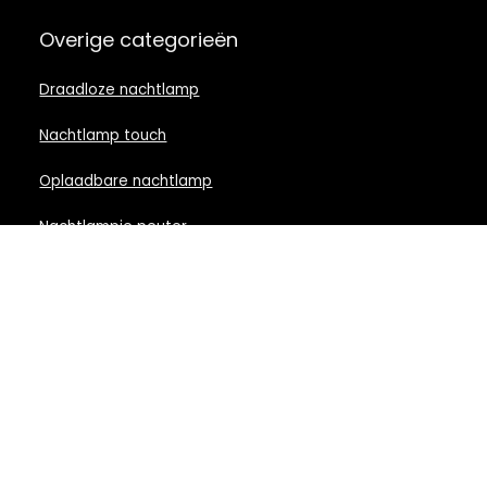
Overige categorieën
Draadloze nachtlamp
Nachtlamp touch
Oplaadbare nachtlamp
Nachtlampje peuter
Nachtlamp babykamer
Nachtlampje rood licht
Nachtlamp goud
Nachtlamp zwart
LED nachtlampje