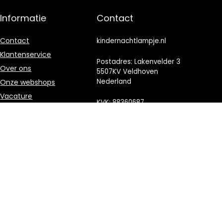
Informatie
Contact
Contact
kindernachtlampje.nl
Klantenservice
Postadres: Lakenvelder 3
Over ons
5507KV Veldhoven
Nederland
Onze webshops
Vacature
KVK: 88360687
Blogs
E-mail:
Privacybeleid
info@kindernachtlampje.nl
Adverteren