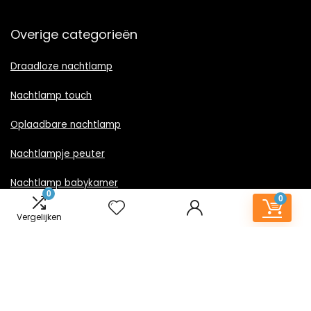
Overige categorieën
Draadloze nachtlamp
Nachtlamp touch
Oplaadbare nachtlamp
Nachtlampje peuter
Nachtlamp babykamer
0
0
Nachtlampje rood licht
Vergelijken
Nachtlamp goud
Nachtlamp zwart
LED nachtlampje