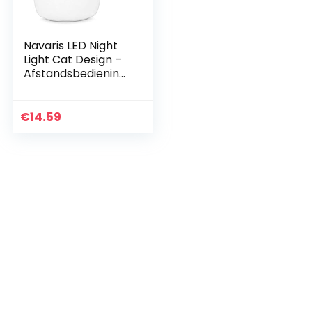
Navaris LED Night
Light Cat Design –
Afstandsbediening
Micro USB-kabel –
Leuke RGB-kleur
veranderende
€
14.59
kinderen
bedlampje…