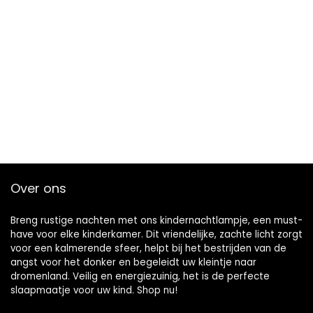
Over ons
Breng rustige nachten met ons kindernachtlampje, een must-
have voor elke kinderkamer. Dit vriendelijke, zachte licht zorgt
voor een kalmerende sfeer, helpt bij het bestrijden van de
angst voor het donker en begeleidt uw kleintje naar
dromenland. Veilig en energiezuinig, het is de perfecte
slaapmaatje voor uw kind. Shop nu!