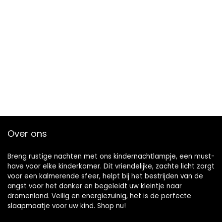
Over ons
Breng rustige nachten met ons kindernachtlampje, een must-
have voor elke kinderkamer. Dit vriendelijke, zachte licht zorgt
voor een kalmerende sfeer, helpt bij het bestrijden van de
angst voor het donker en begeleidt uw kleintje naar
dromenland. Veilig en energiezuinig, het is de perfecte
slaapmaatje voor uw kind. Shop nu!