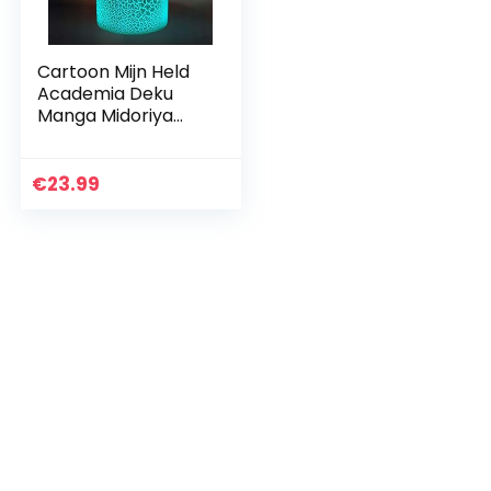
Cartoon Mijn Held
Academia Deku
Manga Midoriya
Izuku Animatie
Figuur Nachtlampje
Led Anime Kind
€
23.99
Kinderen
Volwassenen…