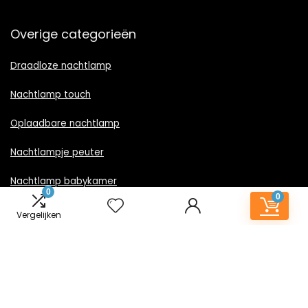
Overige categorieën
Draadloze nachtlamp
Nachtlamp touch
Oplaadbare nachtlamp
Nachtlampje peuter
Nachtlamp babykamer
0
0
Nachtlampje rood licht
Vergelijken
Nachtlamp goud
Nachtlamp zwart
LED nachtlampje