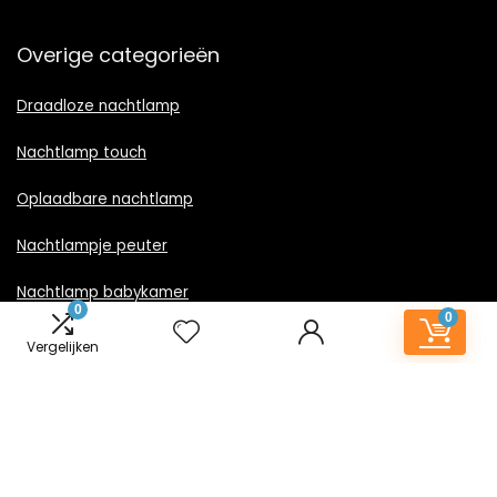
Overige categorieën
Draadloze nachtlamp
Nachtlamp touch
Oplaadbare nachtlamp
Nachtlampje peuter
Nachtlamp babykamer
0
0
Nachtlampje rood licht
Vergelijken
Nachtlamp goud
Nachtlamp zwart
LED nachtlampje