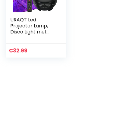
URAQT Led
Projector Lamp,
Disco Light met
Sterrenpatroon,
LED Star Projector,
LED Partylamp met
€
32.99
Afstandsbediening
voor…