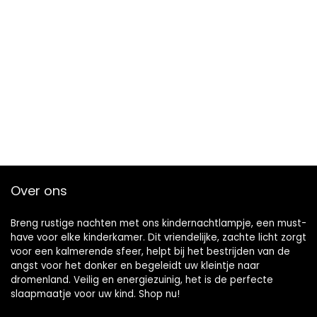
Over ons
Breng rustige nachten met ons kindernachtlampje, een must-
have voor elke kinderkamer. Dit vriendelijke, zachte licht zorgt
voor een kalmerende sfeer, helpt bij het bestrijden van de
angst voor het donker en begeleidt uw kleintje naar
dromenland. Veilig en energiezuinig, het is de perfecte
slaapmaatje voor uw kind. Shop nu!