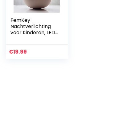
FemKey
Nachtverlichting
voor Kinderen, LED
Nachtlampje voor
Kinderen Met
Instelbare
€
19.99
Helderheid, USB
oplaadlampje…