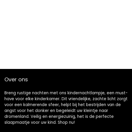
Over ons
Breng rustige nachten met ons kindernachtlampje, een must-
have voor elke kinderkamer. Dit vriendelijke, zachte licht zorgt
voor een kalmerende sfeer, helpt bij het bestrijden van de
angst voor het donker en begeleidt uw kleintje naar
dromenland. Veilig en energiezuinig, het is de perfecte
slaapmaatje voor uw kind. Shop nu!