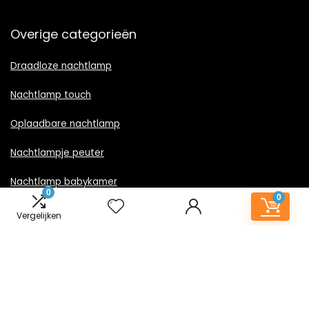
Overige categorieën
Draadloze nachtlamp
Nachtlamp touch
Oplaadbare nachtlamp
Nachtlampje peuter
Nachtlamp babykamer
0
0
Nachtlampje rood licht
Vergelijken
Nachtlamp goud
Nachtlamp zwart
LED nachtlampje