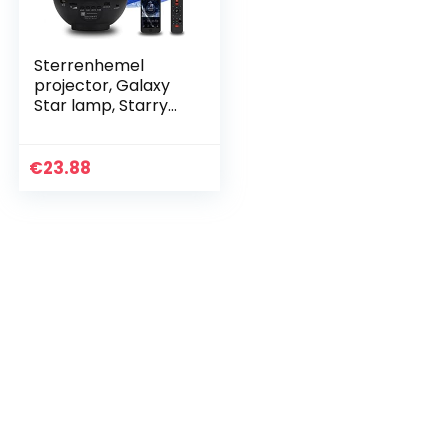
Sterrenhemel
projector, Galaxy
Star lamp, Starry
Night Light met
Bluetooth Timer
Afstandsbediening
€
23.88
Muziekspeler…