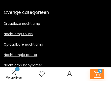
Overige categorieën
Draadloze nachtlamp
Nachtlamp touch
Oplaadbare nachtlamp
Nachtlampje peuter
Nachtlamp babykamer
0
0
Nachtlampje rood licht
Vergelijken
Nachtlamp goud
Nachtlamp zwart
LED nachtlampje