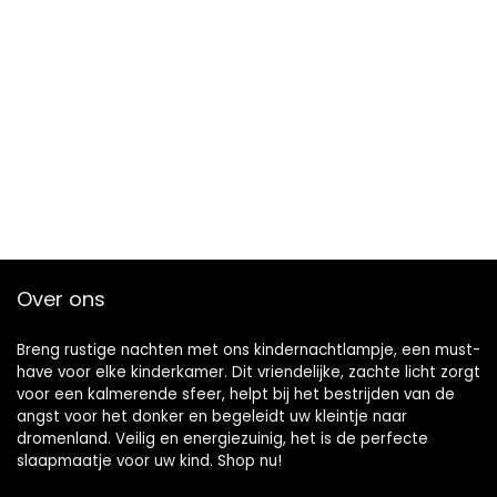
Over ons
Breng rustige nachten met ons kindernachtlampje, een must-
have voor elke kinderkamer. Dit vriendelijke, zachte licht zorgt
voor een kalmerende sfeer, helpt bij het bestrijden van de
angst voor het donker en begeleidt uw kleintje naar
dromenland. Veilig en energiezuinig, het is de perfecte
slaapmaatje voor uw kind. Shop nu!