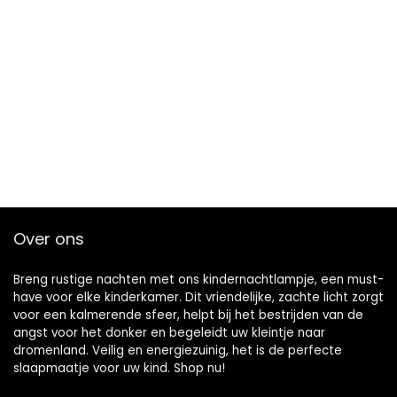
Over ons
Breng rustige nachten met ons kindernachtlampje, een must-
have voor elke kinderkamer. Dit vriendelijke, zachte licht zorgt
voor een kalmerende sfeer, helpt bij het bestrijden van de
angst voor het donker en begeleidt uw kleintje naar
dromenland. Veilig en energiezuinig, het is de perfecte
slaapmaatje voor uw kind. Shop nu!