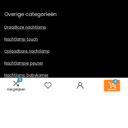
Overige categorieën
Draadloze nachtlamp
Nachtlamp touch
Oplaadbare nachtlamp
Nachtlampje peuter
Nachtlamp babykamer
0
0
Nachtlampje rood licht
Vergelijken
Nachtlamp goud
Nachtlamp zwart
LED nachtlampje