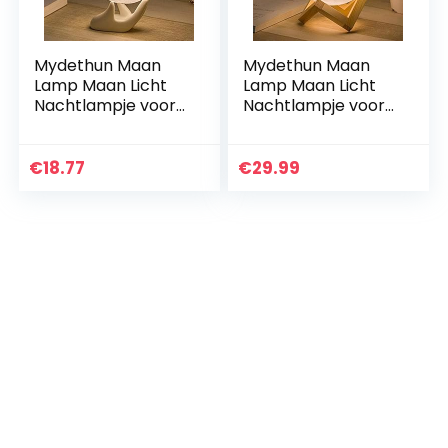
Mydethun Maan
Mydethun Maan
Lamp Maan Licht
Lamp Maan Licht
Nachtlampje voor
Nachtlampje voor
Kinderen Geschenk
Kinderen Geschenk
voor Vrouwen USB
voor Vrouwen USB
Opladen en Touch
Opladen en Touch
€
18.77
€
29.99
Control
Control
Helderheid…
Helderheid…