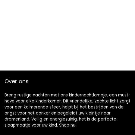
Over ons
Breng rustige nachten met ons kindernachtlampje, een must-
have voor elke kinderkamer. Dit vriendelijke, zachte licht zorgt
voor een kalmerende sfeer, helpt bij het bestrijden van de
angst voor het donker en begeleidt uw kleintje naar
dromenland. Veilig en energiezuinig, het is de perfecte
slaapmaatje voor uw kind. Shop nu!