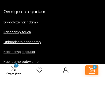
Overige categorieën
Draadloze nachtlamp
Nachtlamp touch
Oplaadbare nachtlamp
Nachtlampje peuter
Nachtlamp babykamer
0
0
Nachtlampje rood licht
Vergelijken
Nachtlamp goud
Nachtlamp zwart
LED nachtlampje