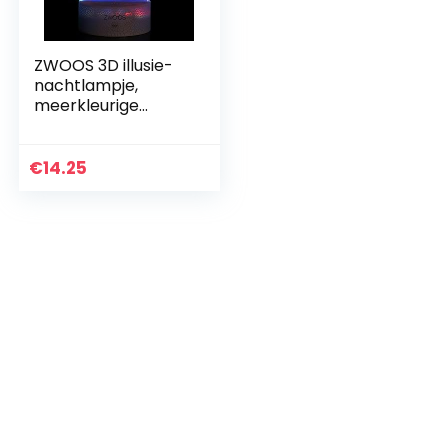
ZWOOS 3D illusie-
nachtlampje,
meerkleurige
ledlamp,
gaminglamp met
afstandsbediening,
€
14.25
decoratief
sfeerlicht voor…