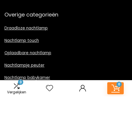
Overige categorieën
Draadloze nachtlamp
Nachtlamp touch
Oplaadbare nachtlamp
Nachtlampje peuter
Nachtlamp babykamer
0
0
Nachtlampje rood licht
Vergelijken
Nachtlamp goud
Nachtlamp zwart
LED nachtlampje