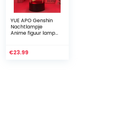
YUE APO Genshin
Nachtlampje
Anime figuur lamp
Impact Venti 3D
illusie spel licht
voor slaapkamer
€
23.99
decor LED-licht
sfeer…