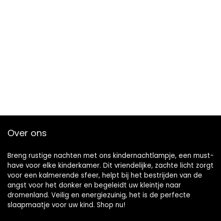
Over ons
Breng rustige nachten met ons kindernachtlampje, een must-
have voor elke kinderkamer. Dit vriendelijke, zachte licht zorgt
voor een kalmerende sfeer, helpt bij het bestrijden van de
angst voor het donker en begeleidt uw kleintje naar
dromenland. Veilig en energiezuinig, het is de perfecte
slaapmaatje voor uw kind. Shop nu!