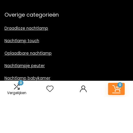
Overige categorieën
Draadloze nachtlamp
Nachtlamp touch
Oplaadbare nachtlamp
Nachtlampje peuter
Nachtlamp babykamer
0
0
Nachtlampje rood licht
Vergelijken
Nachtlamp goud
Nachtlamp zwart
LED nachtlampje