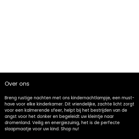
Over ons
Breng rustige nachten met ons kindernachtlampje, een must-
have voor elke kinderkamer. Dit vriendelijke, zachte licht zorgt
voor een kalmerende sfeer, helpt bij het bestrijden van de
angst voor het donker en begeleidt uw kleintje naar
dromenland. Veilig en energiezuinig, het is de perfecte
slaapmaatje voor uw kind. Shop nu!