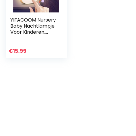
YIFACOOM Nursery
Baby Nachtlampje
Voor Kinderen,
USB-C Oplaadbare
LED
Kindenachtlampje,
€
15.99
RGB Kleur
Veranderende
Touch…