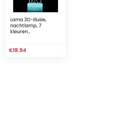
Lama 3D-illusie,
nachtlamp, 7
kleuren
verandering,
touch-control, led-
bureaulamp,
€
18.94
decoratie,
bedlampje voor
Halloween…