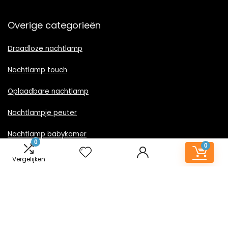
Overige categorieën
Draadloze nachtlamp
Nachtlamp touch
Oplaadbare nachtlamp
Nachtlampje peuter
Nachtlamp babykamer
0
0
Nachtlampje rood licht
Vergelijken
Nachtlamp goud
Nachtlamp zwart
LED nachtlampje