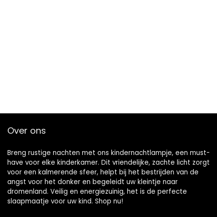
Over ons
Breng rustige nachten met ons kindernachtlampje, een must-
have voor elke kinderkamer. Dit vriendelijke, zachte licht zorgt
voor een kalmerende sfeer, helpt bij het bestrijden van de
angst voor het donker en begeleidt uw kleintje naar
dromenland. Veilig en energiezuinig, het is de perfecte
slaapmaatje voor uw kind. Shop nu!