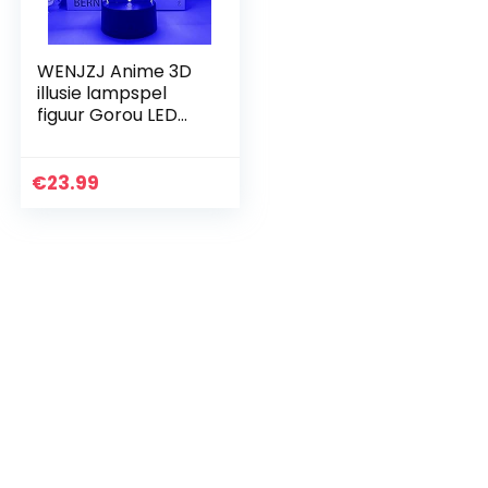
WENJZJ Anime 3D
illusie lampspel
figuur Gorou LED
nachtlampjes
karakter USB
voeding met
€
23.99
afstandsbediening
voor kinderen…