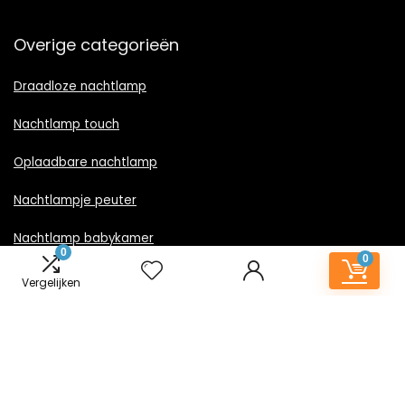
Overige categorieën
Draadloze nachtlamp
Nachtlamp touch
Oplaadbare nachtlamp
Nachtlampje peuter
Nachtlamp babykamer
0
0
Nachtlampje rood licht
Vergelijken
Nachtlamp goud
Nachtlamp zwart
LED nachtlampje