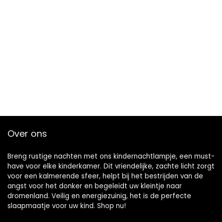
Over ons
Breng rustige nachten met ons kindernachtlampje, een must-
have voor elke kinderkamer. Dit vriendelijke, zachte licht zorgt
voor een kalmerende sfeer, helpt bij het bestrijden van de
angst voor het donker en begeleidt uw kleintje naar
dromenland. Veilig en energiezuinig, het is de perfecte
slaapmaatje voor uw kind. Shop nu!