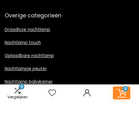
Overige categorieën
Draadloze nachtlamp
Nachtlamp touch
Oplaadbare nachtlamp
Nachtlampje peuter
Nachtlamp babykamer
0
0
Nachtlampje rood licht
Vergelijken
Nachtlamp goud
Nachtlamp zwart
LED nachtlampje