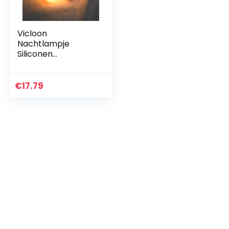
Vicloon
Nachtlampje
Siliconen
babyvoedingslampj
e voor kinderen
Nachtlampje
€
17.79
Dimbaar
Aanraakbediening
RGB-
kleurverandering…