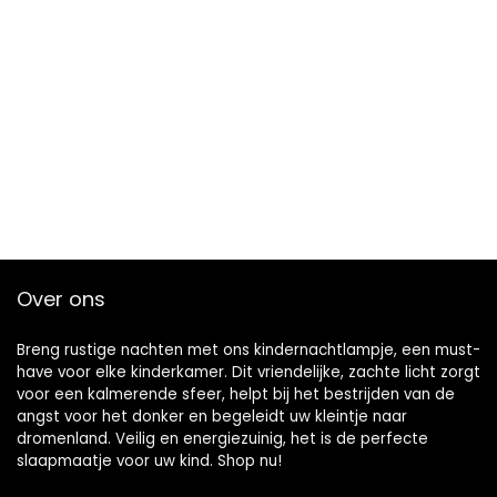
Over ons
Breng rustige nachten met ons kindernachtlampje, een must-
have voor elke kinderkamer. Dit vriendelijke, zachte licht zorgt
voor een kalmerende sfeer, helpt bij het bestrijden van de
angst voor het donker en begeleidt uw kleintje naar
dromenland. Veilig en energiezuinig, het is de perfecte
slaapmaatje voor uw kind. Shop nu!