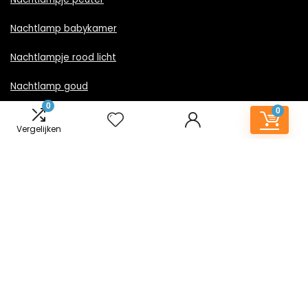
Nachtlamp babykamer
Nachtlampje rood licht
Nachtlamp goud
0
0
Nachtlamp zwart
Vergelijken
LED nachtlampje
Nachtlampje met stekker
Informatie
Contact
Klantenservice