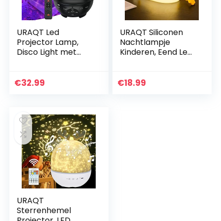
URAQT Led
URAQT Siliconen
Projector Lamp,
Nachtlampje
Disco Light met
Kinderen, Eend Led
Sterrenpatroon,
Bedlampje USB-
LED Star Projector,
Oplaad en
LED Partylamp met
Timingfunctie 1200
€
32.99
€
18.99
Afstandsbediening
mAh Kawaii
voor…
Nachtlampje met…
URAQT
Sterrenhemel
Projector, LED