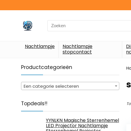
Search
for:
Nachtlampje
Nachtlampje
D
stopcontact
n
Productcategorieën
H
Een categorie selecteren
Topdeals!!
To
YYNLKN Magische Sterrenhemel
LED Projector Nachtlampje
Sterrenhemel Projector