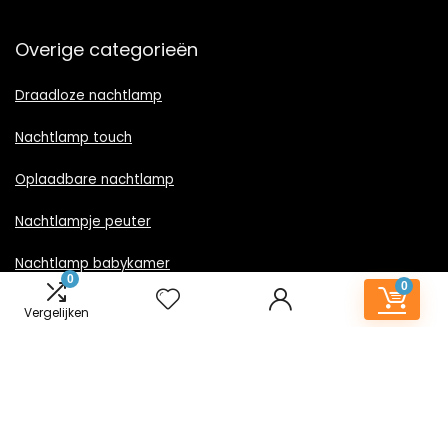
Overige categorieën
Draadloze nachtlamp
Nachtlamp touch
Oplaadbare nachtlamp
Nachtlampje peuter
Nachtlamp babykamer
0
0
Nachtlampje rood licht
Vergelijken
Nachtlamp goud
Nachtlamp zwart
LED nachtlampje