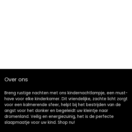
Over ons
Breng rustige nachten met ons kindernachtlampje, een must-
have voor elke kinderkamer. Dit vriendelijke, zachte licht zorgt
voor een kalmerende sfeer, helpt bij het bestrijden van de
angst voor het donker en begeleidt uw kleintje naar
dromenland. Veilig en energiezuinig, het is de perfecte
slaapmaatje voor uw kind. Shop nu!