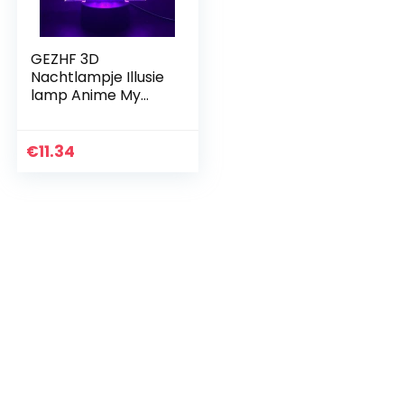
GEZHF 3D
Nachtlampje Illusie
lamp Anime My
Hero Academia
Shoto Todoroki LED
nachtlampje voor
€
11.34
kinderen
slaapkamer…