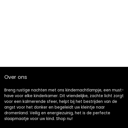
Over ons
Breng rustige nachten met ons kindernachtlampje, een must-
have voor elke kinderkamer. Dit vriendelijke, zachte licht zorgt
voor een kalmerende sfeer, helpt bij het bestrijden van de
angst voor het donker en begeleidt uw kleintje naar
dromenland. Veilig en energiezuinig, het is de perfecte
slaapmaatje voor uw kind. Shop nu!