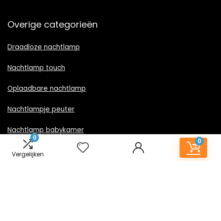
Overige categorieën
Draadloze nachtlamp
Nachtlamp touch
Oplaadbare nachtlamp
Nachtlampje peuter
Nachtlamp babykamer
0
0
Nachtlampje rood licht
Vergelijken
Nachtlamp goud
Nachtlamp zwart
LED nachtlampje