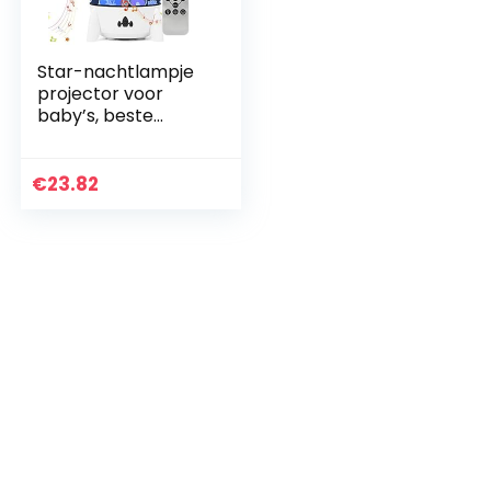
Star-nachtlampje
projector voor
baby’s, beste
speelgoed
geschenken voor
kinderen,
€
23.82
oplaadbare
roterende led-
sterrenhemel…