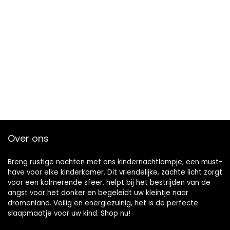
Over ons
Breng rustige nachten met ons kindernachtlampje, een must-
have voor elke kinderkamer. Dit vriendelijke, zachte licht zorgt
voor een kalmerende sfeer, helpt bij het bestrijden van de
angst voor het donker en begeleidt uw kleintje naar
dromenland. Veilig en energiezuinig, het is de perfecte
slaapmaatje voor uw kind. Shop nu!