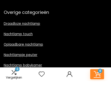
Overige categorieën
Draadloze nachtlamp
Nachtlamp touch
Oplaadbare nachtlamp
Nachtlampje peuter
Nachtlamp babykamer
0
0
Nachtlampje rood licht
Vergelijken
Nachtlamp goud
Nachtlamp zwart
LED nachtlampje