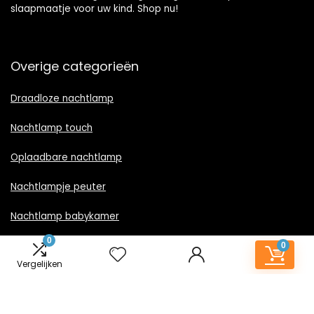
slaapmaatje voor uw kind. Shop nu!
Overige categorieën
Draadloze nachtlamp
Nachtlamp touch
Oplaadbare nachtlamp
Nachtlampje peuter
Nachtlamp babykamer
0
Nachtlampje rood licht
0
Vergelijken
Nachtlamp goud
Nachtlamp zwart