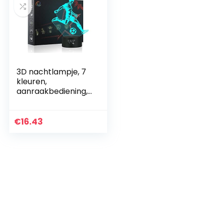
3D nachtlampje, 7
kleuren,
aanraakbediening,
thuis, decoratie,
tafellamp, optische
illusie, LED-
€
16.43
nachtlampje, USB…