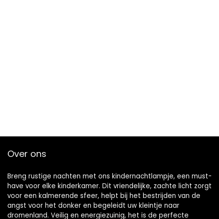
Over ons
Breng rustige nachten met ons kindernachtlampje, een must-
have voor elke kinderkamer. Dit vriendelijke, zachte licht zorgt
voor een kalmerende sfeer, helpt bij het bestrijden van de
angst voor het donker en begeleidt uw kleintje naar
dromenland. Veilig en energiezuinig, het is de perfecte