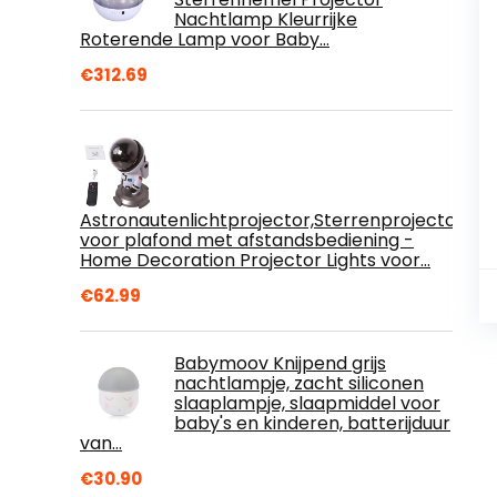
Nachtlamp Kleurrijke
Roterende Lamp voor Baby…
€
312.69
Astronautenlichtprojector,Sterrenprojector
voor plafond met afstandsbediening -
Home Decoration Projector Lights voor…
€
62.99
Babymoov Knijpend grijs
nachtlampje, zacht siliconen
slaaplampje, slaapmiddel voor
baby's en kinderen, batterijduur
van…
€
30.90