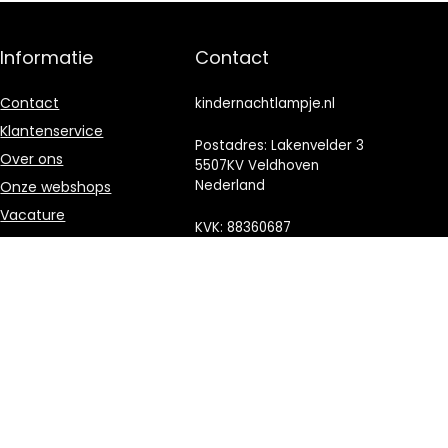
Informatie
Contact
Contact
kindernachtlampje.nl
Klantenservice
Postadres: Lakenvelder 3
Over ons
5507KV Veldhoven
Nederland
Onze webshops
Vacature
KVK: 88360687
Blogs
E-mail:
Privacybeleid
info@kindernachtlampje.nl
Adverteren