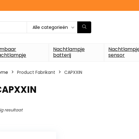
Alle categorieën
imbaar
Nachtlampje
Nachtlampj
achtlampje
batterij
sensor
ome
Product Fabrikant
‎CAPXXIN
‎CAPXXIN
ig resultaat