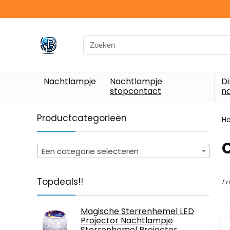
Search
for:
Nachtlampje
Nachtlampje
D
stopcontact
n
Productcategorieën
H
Een categorie selecteren
Topdeals!!
En
Magische Sterrenhemel LED
Projector Nachtlampje
Sterrenhemel Projector