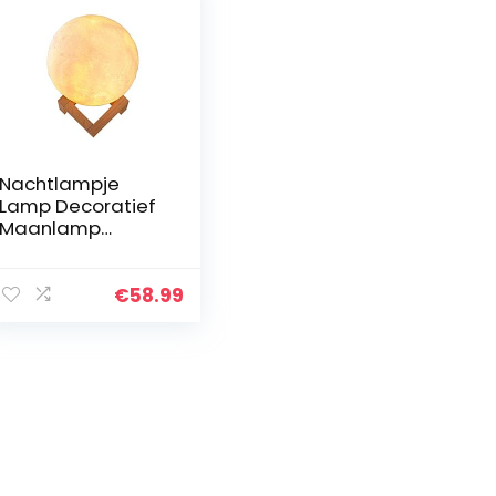
Nachtlampje
Lamp Decoratief
Maanlamp
Maanlicht 3D
Naadloos 3
Kleuren Met
€
58.99
Standaard Boek
Globe Koele Lamp
USB Opladen
Met…