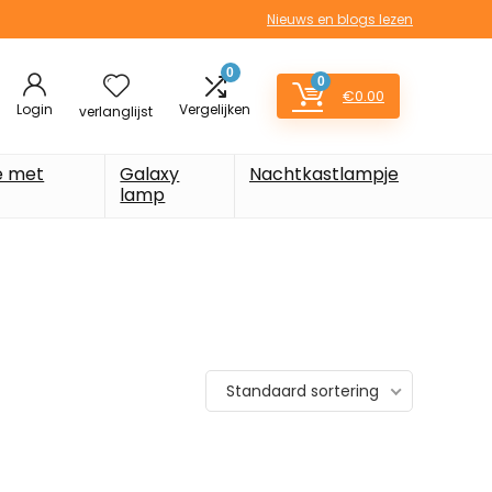
Nieuws en blogs lezen
0
0
€
0.00
Login
Vergelijken
verlanglijst
e met
Galaxy
Nachtkastlampje
lamp
Standaard sortering