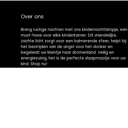
Over ons
Breng rustige nachten met ons kindernachtlampje, een
must-have voor elke kinderkamer. Dit vriendelijke,
zachte licht zorgt voor een kalmerende sfeer, helpt bij
het bestrijden van de angst voor het donker en
begeleidt uw kleintje naar dromenland. Veilig en
energiezuinig, het is de perfecte slaapmaatje voor uw
kind. Shop nu!