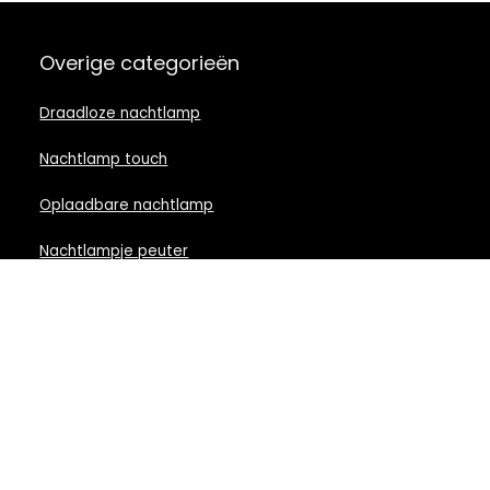
Overige categorieën
Draadloze nachtlamp
Nachtlamp touch
Oplaadbare nachtlamp
Nachtlampje peuter
Nachtlamp babykamer
Nachtlampje rood licht
Nachtlamp goud
Nachtlamp zwart
LED nachtlampje