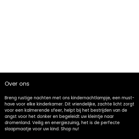
Over ons
Breng rustige nachten met ons kindernachtlampje, een must-
have voor elke kinderkamer. Dit vriendelijke, zachte licht zorgt
voor een kalmerende sfeer, helpt bij het bestrijden van de
angst voor het donker en begeleidt uw kleintje naar
dromenland. Veilig en energiezuinig, het is de perfecte
slaapmaatje voor uw kind. Shop nu!