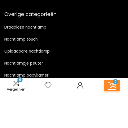
Overige categorieën
Draadloze nachtlamp
Nachtlamp touch
Oplaadbare nachtlamp
Nachtlampje peuter
Nachtlamp babykamer
0
0
Nachtlampje rood licht
Vergelijken
Nachtlamp goud
Nachtlamp zwart
LED nachtlampje