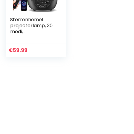
Sterrenhemel
projectorlamp, 30
modi,
sterrenprojector,
nachtlampje,
sterrenhemel met
€
59.99
360° draaien,
bluetooth…