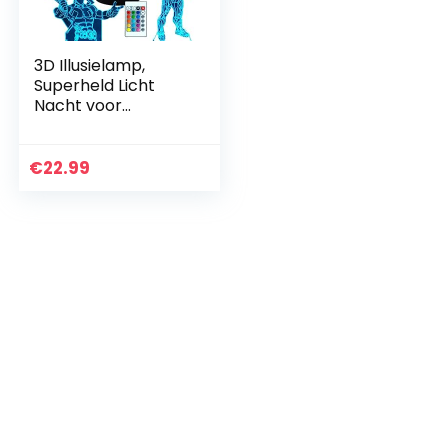
3D Illusielamp,
Superheld Licht
Nacht voor
Jongens Meisjes
Decoratielamp –
Cadeaus
€
22.99
Verjaardagsfeestje
Kerst voor…