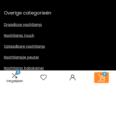
Overige categorieën
Draadloze nachtlamp
Nachtlamp touch
Oplaadbare nachtlamp
Nachtlampje peuter
Nachtlamp babykamer
0
0
Nachtlampje rood licht
Vergelijken
Nachtlamp goud
Nachtlamp zwart
LED nachtlampje