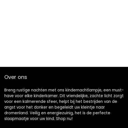
Over ons
Breng rustige nachten met ons kindernachtlampje, een must-
have voor elke kinderkamer. Dit vriendelijke, zachte licht zorgt
voor een kalmerende sfeer, helpt bij het bestrijden van de
angst voor het donker en begeleidt uw kleintje naar
dromenland. Veilig en energiezuinig, het is de perfecte
slaapmaatje voor uw kind. Shop nu!