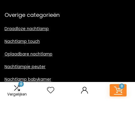
Overige categorieën
Draadloze nachtlamp
Nachtlamp touch
Oplaadbare nachtlamp
Nachtlampje peuter
Nachtlamp babykamer
0
0
Nachtlampje rood licht
Vergelijken
Nachtlamp goud
Nachtlamp zwart
LED nachtlampje