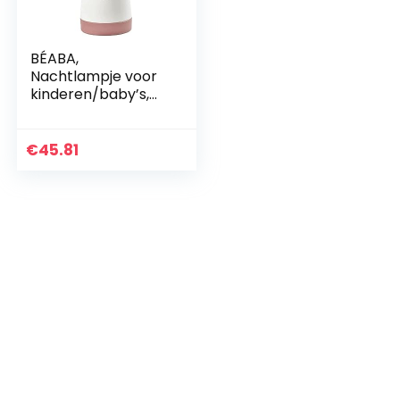
BÉABA,
Nachtlampje voor
kinderen/baby’s,
draagbaar,
draadloos,
uitbreidbaar, zacht
€
45.81
licht, ergonomisch
design…