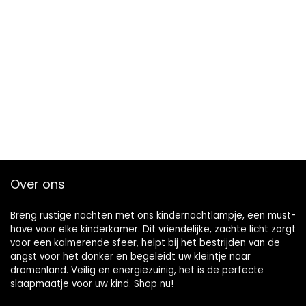
Over ons
Breng rustige nachten met ons kindernachtlampje, een must-
have voor elke kinderkamer. Dit vriendelijke, zachte licht zorgt
voor een kalmerende sfeer, helpt bij het bestrijden van de
angst voor het donker en begeleidt uw kleintje naar
dromenland. Veilig en energiezuinig, het is de perfecte
slaapmaatje voor uw kind. Shop nu!