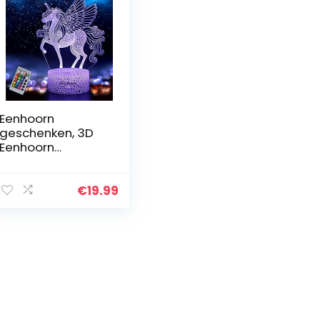
Eenhoorn
geschenken, 3D
Eenhoorn
Nachtlampje voor
Kinderen met
Afstandsbedienin
€
19.99
g, 16 Kleuren
Veranderen 3D-
illusielamp…