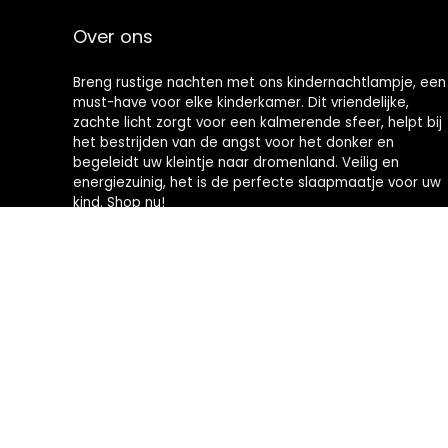
Over ons
Breng rustige nachten met ons kindernachtlampje, een
must-have voor elke kinderkamer. Dit vriendelijke,
zachte licht zorgt voor een kalmerende sfeer, helpt bij
het bestrijden van de angst voor het donker en
begeleidt uw kleintje naar dromenland. Veilig en
energiezuinig, het is de perfecte slaapmaatje voor uw
kind. Shop nu!