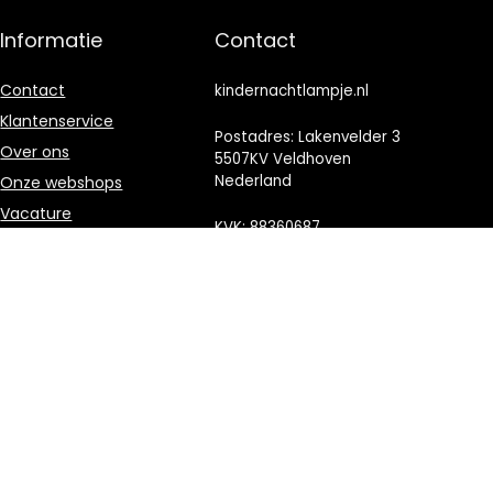
Informatie
Contact
Contact
kindernachtlampje.nl
Klantenservice
Postadres: Lakenvelder 3
Over ons
5507KV Veldhoven
Nederland
Onze webshops
Vacature
KVK: 88360687
Blogs
E-mail:
Privacybeleid
info@kindernachtlampje.nl
Adverteren