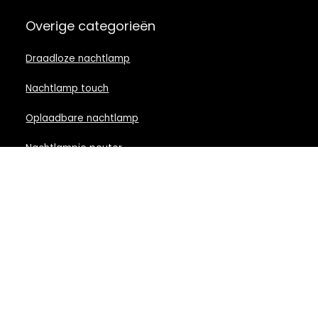
Overige categorieën
Draadloze nachtlamp
Nachtlamp touch
Oplaadbare nachtlamp
Nachtlampje peuter
Nachtlamp babykamer
Nachtlampje rood licht
Nachtlamp goud
Nachtlamp zwart
LED nachtlampje