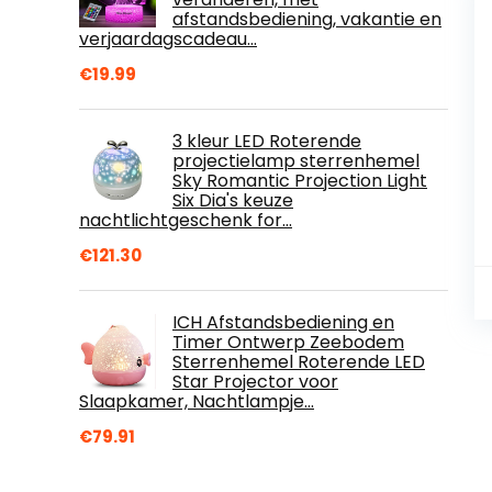
afstandsbediening, vakantie en
verjaardagscadeau…
€
19.99
3 kleur LED Roterende
projectielamp sterrenhemel
Sky Romantic Projection Light
Six Dia's keuze
nachtlichtgeschenk for…
€
121.30
ICH Afstandsbediening en
Timer Ontwerp Zeebodem
Sterrenhemel Roterende LED
Star Projector voor
Slaapkamer, Nachtlampje…
€
79.91