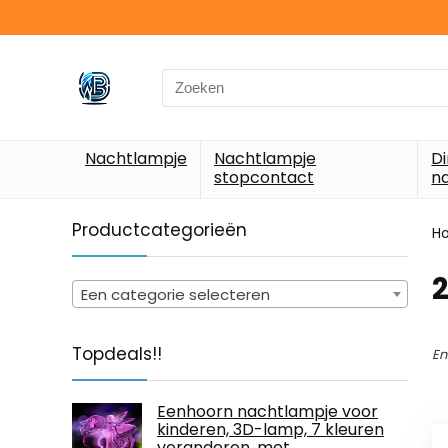
Search
for:
Nachtlampje
Nachtlampje
D
stopcontact
n
Productcategorieën
H
Een categorie selecteren
Topdeals!!
En
Eenhoorn nachtlampje voor
kinderen, 3D-lamp, 7 kleuren
veranderen, met