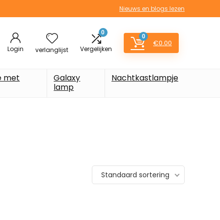
Nieuws en blogs lezen
0
0
€
0.00
Login
Vergelijken
verlanglijst
e met
Galaxy
Nachtkastlampje
lamp
Standaard sortering