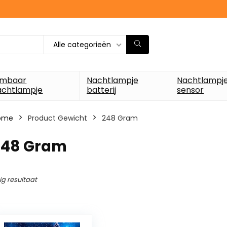
Alle categorieën
imbaar
Nachtlampje
Nachtlampj
achtlampje
batterij
sensor
ome
Product Gewicht
‎248 Gram
‎248 Gram
ig resultaat