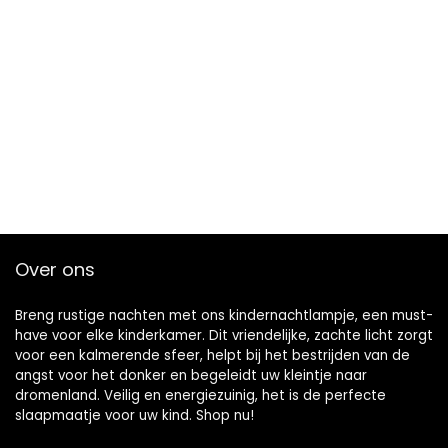
Over ons
Breng rustige nachten met ons kindernachtlampje, een must-
have voor elke kinderkamer. Dit vriendelijke, zachte licht zorgt
voor een kalmerende sfeer, helpt bij het bestrijden van de
angst voor het donker en begeleidt uw kleintje naar
dromenland. Veilig en energiezuinig, het is de perfecte
slaapmaatje voor uw kind. Shop nu!