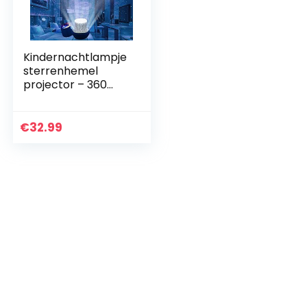
Kindernachtlampje
sterrenhemel
projector – 360
graden rotatie LED
sterrenprojector
baby kinderen
€
32.99
nachtlampje…