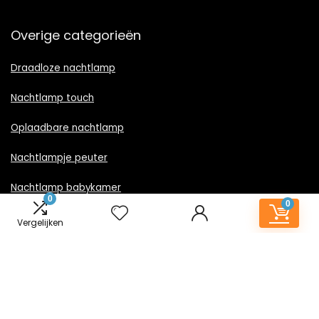
Overige categorieën
Draadloze nachtlamp
Nachtlamp touch
Oplaadbare nachtlamp
Nachtlampje peuter
Nachtlamp babykamer
0
0
Nachtlampje rood licht
Vergelijken
Nachtlamp goud
Nachtlamp zwart
LED nachtlampje