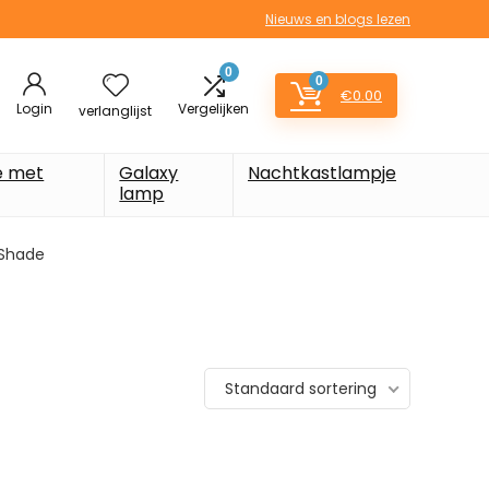
Nieuws en blogs lezen
0
0
€
0.00
Login
Vergelijken
verlanglijst
e met
Galaxy
Nachtkastlampje
lamp
 Shade
Standaard sortering