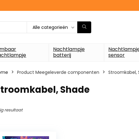
Alle categorieën
imbaar
Nachtlampje
Nachtlampj
achtlampje
batterij
sensor
ome
Product Meegeleverde componenten
‎Stroomkabel,
‎Stroomkabel, Shade
ig resultaat