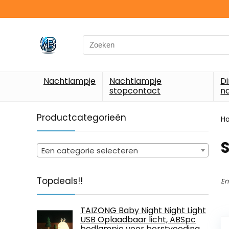
Search
for:
Nachtlampje
Nachtlampje
D
stopcontact
n
Productcategorieën
H
Een categorie selecteren
Topdeals!!
En
TAIZONG Baby Night Night Light
USB Oplaadbaar licht, ABSpc
bedlampje voor borstvoeding,