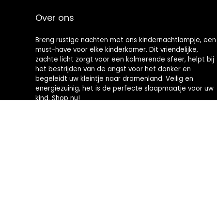
Over ons
Breng rustige nachten met ons kindernachtlampje, een
must-have voor elke kinderkamer. Dit vriendelijke,
zachte licht zorgt voor een kalmerende sfeer, helpt bij
het bestrijden van de angst voor het donker en
begeleidt uw kleintje naar dromenland. Veilig en
energiezuinig, het is de perfecte slaapmaatje voor uw
kind. Shop nu!