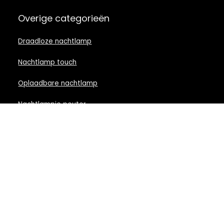
Overige categorieën
Draadloze nachtlamp
Nachtlamp touch
Oplaadbare nachtlamp
Nachtlampje peuter
Nachtlamp babykamer
Nachtlampje rood licht
Nachtlamp goud
Nachtlamp zwart
LED nachtlampje