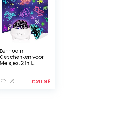
Eenhoorn
Geschenken voor
Meisjes, 2 in 1
Meisjes
Speelgoed
Oceaan Projector
€
20.98
Eenhoorn
Nachtlampje voor
Kinderen,9…