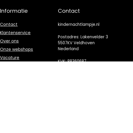
Informatie
Contact
Contact
kindernachtlampje.nl
Klantenservice
Postadres: Lakenvelder 3
Over ons
5507KV Veldhoven
Nederland
Onze webshops
Vacature
KVK: 88360687
Blogs
E-mail:
Privacybeleid
info@kindernachtlampje.nl
Adverteren