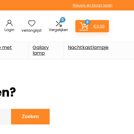
Nieuws en blogs lezen
0
0
€
0.00
Login
Vergelijken
verlanglijst
e met
Galaxy
Nachtkastlampje
lamp
en?
Zoeken