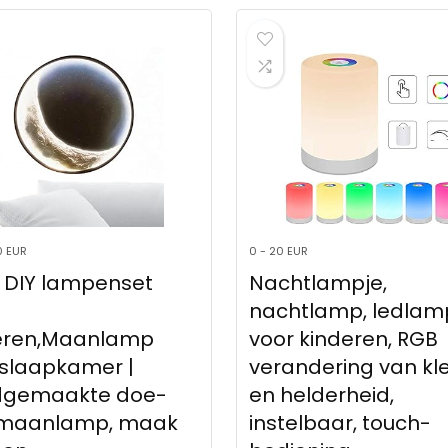
0 EUR
0 - 20 EUR
s DIY lampenset
Nachtlampje,
nachtlamp, ledlam
eren,Maanlamp
voor kinderen, RGB
 slaapkamer |
verandering van kl
gemaakte doe-
en helderheid,
maanlamp, maak
instelbaar, touch-