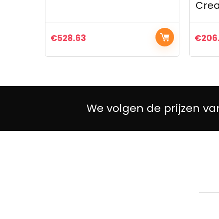
Creatieve…
63
€
206.05
We volgen de prijzen va