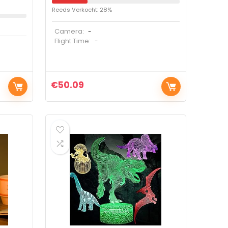
Reeds Verkocht: 28%
Camera:
-
Flight Time:
-
€
50.09