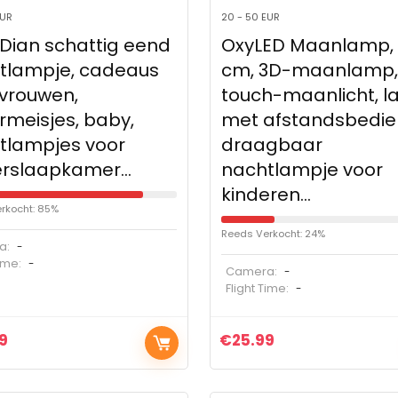
EUR
20 - 50 EUR
Dian schattig eend
OxyLED Maanlamp, 
tlampje, cadeaus
cm, 3D-maanlamp,
 vrouwen,
touch-maanlicht, 
rmeisjes, baby,
met afstandsbedie
tlampjes voor
draagbaar
erslaapkamer…
nachtlampje voor
kinderen…
rkocht: 85%
Reeds Verkocht: 24%
a:
-
Time:
-
Camera:
-
Flight Time:
-
9
€
25.99