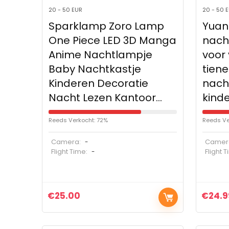
20 - 50 EUR
20 - 50 
Sparklamp Zoro Lamp
Yuan
One Piece LED 3D Manga
nach
Anime Nachtlampje
voor
Baby Nachtkastje
tiene
Kinderen Decoratie
nach
Nacht Lezen Kantoor…
kind
Reeds Verkocht: 72%
Reeds Ve
Camera:
Camer
-
Flight Time:
Flight 
-
€
25.00
€
24.9