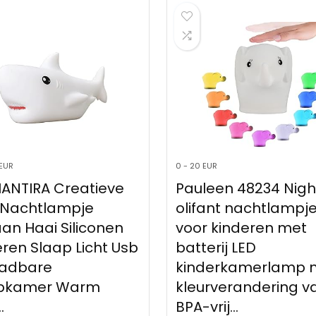
 EUR
0 - 20 EUR
ANTIRA Creatieve
Pauleen 48234 Nigh
 Nachtlampje
olifant nachtlampj
an Haai Siliconen
voor kinderen met
ren Slaap Licht Usb
batterij LED
adbare
kinderkamerlamp 
pkamer Warm
kleurverandering v
…
BPA-vrij…