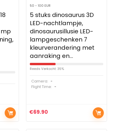
50 - 100 EUR
18
5 stuks dinosaurus 3D
LED-nachtlampje,
lamp
dinosaurusillusie LED-
ning,
lampgeschenken 7
kleurverandering met
aanraking en…
Reeds Verkocht: 35%
Camera:
-
Flight Time:
-
€
69.90