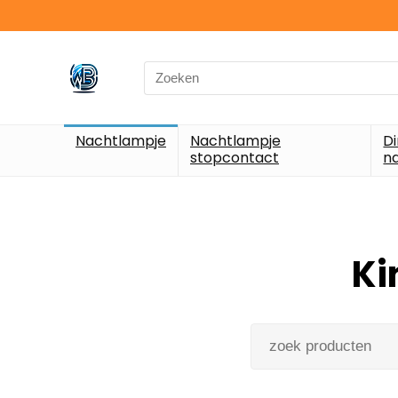
Nachtlampje
Nachtlampje
D
stopcontact
n
Ki