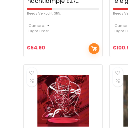
nachtlampje E27…
je ei
Reeds Verkocht: 35%
Reeds Ve
Camera:
Camer
-
Flight Time:
Flight 
-
€
54.90
€
100.