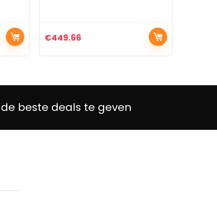
6
€
393.89
 de beste deals te geven