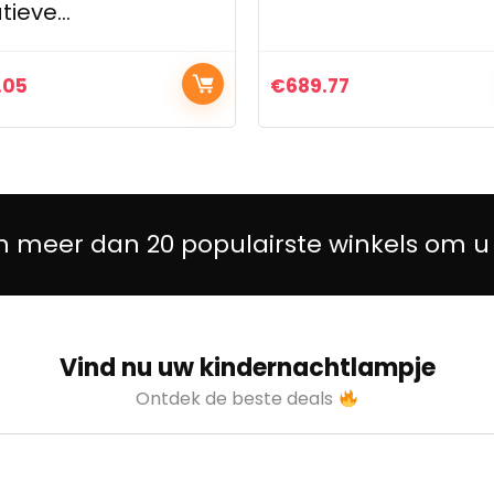
€
689.77
€
449.6
n meer dan 20 populairste winkels om u
Vind nu uw kindernachtlampje
Ontdek de beste deals