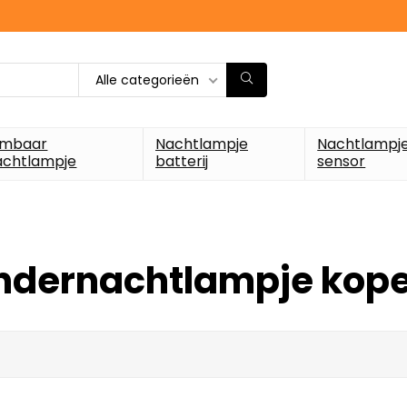
Alle categorieën
imbaar
Nachtlampje
Nachtlampj
achtlampje
batterij
sensor
ndernachtlampje kop