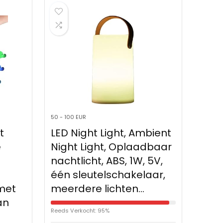
50 - 100 EUR
t
LED Night Light, Ambient
e
Night Light, Oplaadbaar
nachtlicht, ABS, 1W, 5V,
één sleutelschakelaar,
met
meerdere lichten…
an
Reeds Verkocht: 95%