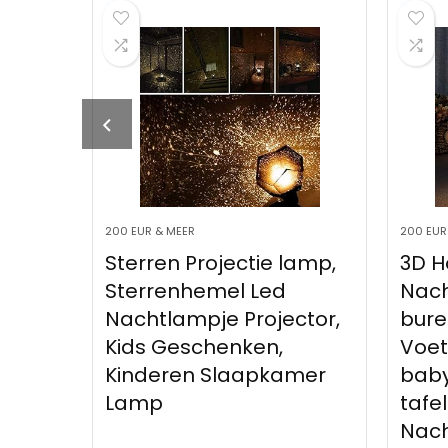
& MEER
200 EUR & MEER
en Projectie lamp,
3D Houten Gesnede
renhemel Led
Nachtlampje LED-
lampje Projector,
bureaulamp
Geschenken,
Voetafdrukken voor
eren Slaapkamer
baby’s R-vormige
p
tafellamp
Nachtkastlampje