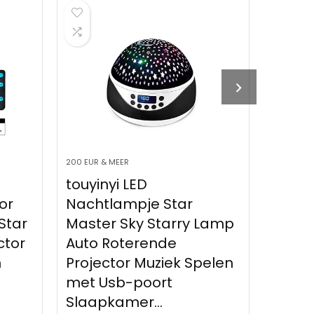
MEER
200 EUR & MEER
yi LED
touyinyi Kleurrijke
lampje Star
Sterrenhemel Project
 Sky Starry Lamp
Nachtlampje Rotatie
Roterende
Sterrenhemel
tor Muziek Spelen
Nachtlampje USB
sb-poort
Opladen voor…
kamer…