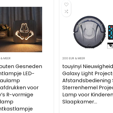
200 EUR & MEER
200 EUR & 
n
touyinyi Nieuwigheid
touyin
Galaxy Light Projector
Nacht
Afstandsbediening Star
Master
Sterrenhemel Projector
Auto 
Lamp voor Kinderen
Projec
Slaapkamer…
met U
Slaap