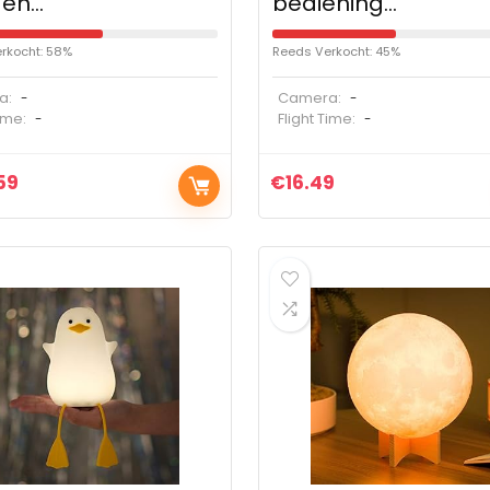
gen…
bediening…
rkocht: 58%
Reeds Verkocht: 45%
a:
Camera:
-
-
Time:
Flight Time:
-
-
59
€
16.49